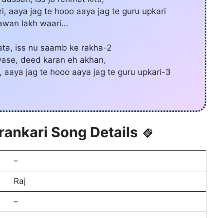
, aaya jag te hooo aaya jag te guru upkari
jawan lakh waari…
ata, iss nu saamb ke rakha-2
ase, deed karan eh akhan,
 aaya jag te hooo aaya jag te guru upkari-3
rankari Song Details
–
Raj
–