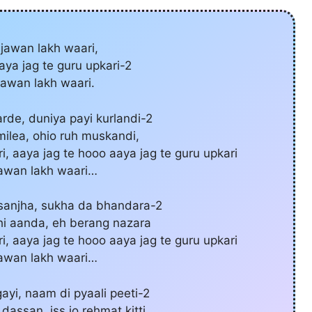
 jawan lakh waari,
aya jag te guru upkari-2
jawan lakh waari.
rde, duniya payi kurlandi-2
 milea, ohio ruh muskandi,
, aaya jag te hooo aaya jag te guru upkari
jawan lakh waari…
sanjha, sukha da bhandara-2
hi aanda, eh berang nazara
, aaya jag te hooo aaya jag te guru upkari
jawan lakh waari…
yi, naam di pyaali peeti-2
assan, iss jo rehmat kitti,