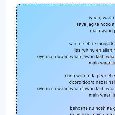
waari, waari
aaya jag te hooo a
main waari 
sant ne ehde mouja ka
jiss ruh nu eh allah
oye main waari,waari jawan lakh waari
main waari 
choo warna da peer eh 
dooro dooro nazar na
oye main waari,waari jawan lakh waari
main waari 
behosha nu hosh aa ga
duniya nu main ga ga d