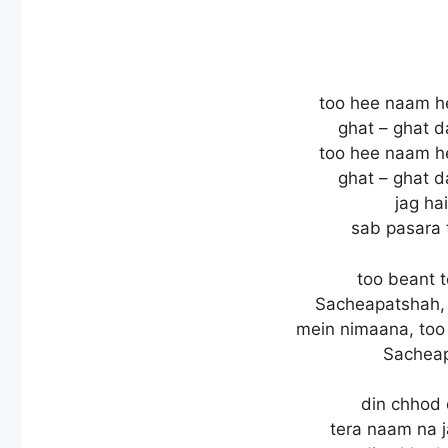
too hee naam h
ghat – ghat 
too hee naam h
ghat – ghat 
jag hai
sab pasara 
too beant t
Sacheapatshah,
mein nimaana, too 
Sachea
din chhod 
tera naam na 