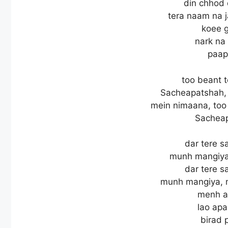
din chhod 
tera naam na 
koee g
nark na
paap
too beant t
Sacheapatshah,
mein nimaana, too 
Sachea
dar tere s
munh mangiya
dar tere s
munh mangiya, 
menh a
lao ap
birad