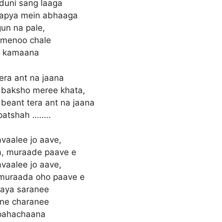
duni sang laaga
japya mein abhaaga
un na pale,
 menoo chale
 kamaana
era ant na jaana
 baksho meree khata,
beant tera ant na jaana
patshah ……..
avaalee jo aave,
, muraade paave e
avaalee jo aave,
muraada oho paave e
aya saranee
ane charanee
 pahachaana