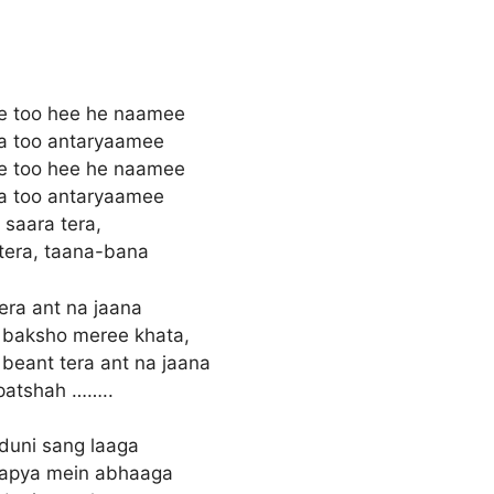
e too hee he naamee
da too antaryaamee
e too hee he naamee
da too antaryaamee
 saara tera,
tera, taana-bana
era ant na jaana
 baksho meree khata,
beant tera ant na jaana
patshah ……..
duni sang laaga
japya mein abhaaga