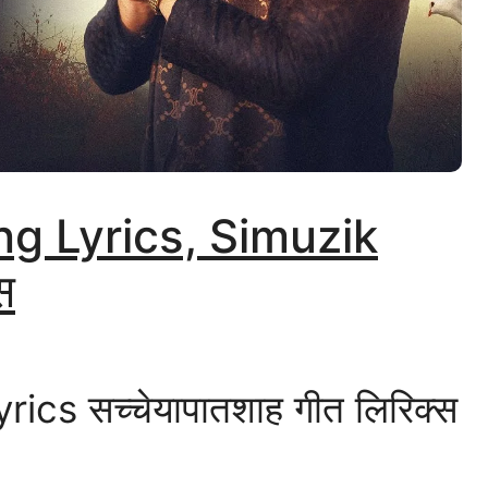
g Lyrics, Simuzik
स
s सच्चेयापातशाह गीत लिरिक्स