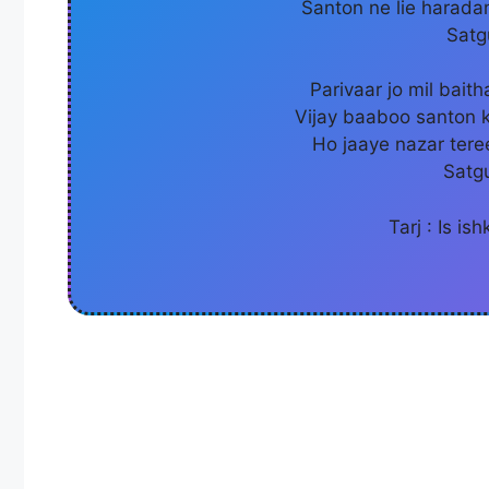
Santon ne lie harada
Satg
Parivaar jo mil bait
Vijay baaboo santon k
Ho jaaye nazar teree
Satg
Tarj : Is i